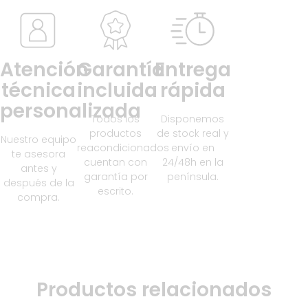
Atención
Garantía
Entrega
técnica
incluida
rápida
personalizada
Todos los
Disponemos
productos
de stock real y
Nuestro equipo
reacondicionados
envío en
te asesora
cuentan con
24/48h en la
antes y
garantía por
península.
después de la
escrito.
compra.
Productos relacionados