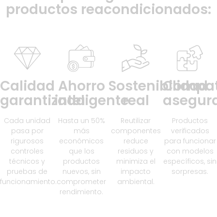
productos reacondicionados:
Calidad
Ahorro
Sostenibilidad
Compat
garantizada
inteligente
real
asegur
Cada unidad
Hasta un 50%
Reutilizar
Productos
pasa por
más
componentes
verificados
rigurosos
económicos
reduce
para funcionar
controles
que los
residuos y
con modelos
técnicos y
productos
minimiza el
específicos, sin
pruebas de
nuevos, sin
impacto
sorpresas.
funcionamiento.
comprometer
ambiental.
rendimiento.