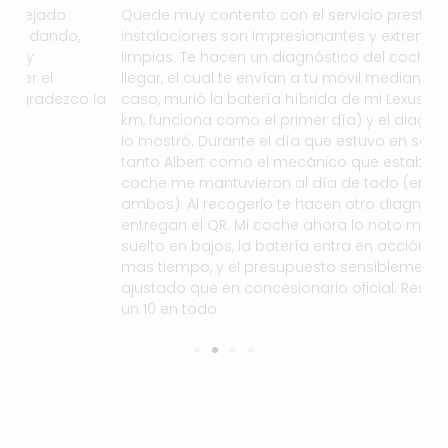
Quede muy contento con el servicio prestado. Las
Mu
instalaciones son impresionantes y extremadamente
ca
limpias. Te hacen un diagnóstico del coche justo al
ga
llegar, el cual te envían a tu móvil mediante QR. En mi
el
la
caso, murió la batería híbrida de mi Lexus (220.000
km, funciona como el primer día) y el diagnóstico así
lo mostró. Durante el día que estuvo en servo motors,
tanto Albert como el mecánico que estaba con mi
coche me mantuvieron al día de todo (encantadores
ambos). Al recogerlo te hacen otro diagnóstico y te
entregan el QR. Mi coche ahora lo noto mucho mas
suelto en bajos, la batería entra en acción durante
mas tiempo, y el presupuesto sensiblemente más
ajustado que en concesionario oficial. Resumiendo:
un 10 en todo