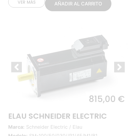
VER MÁS
AÑADIR AL CARRITO
815,00
€
ELAU SCHNEIDER ELECTRIC
Marca:
Schneider Electric / Elau
Modelo:
SM-100/50/030//P1/45/M1/B1