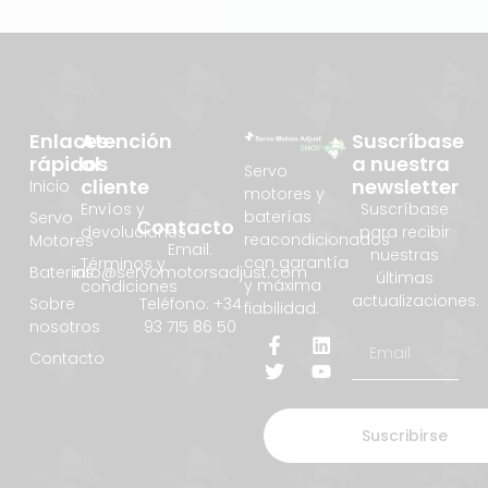
Enlaces
Atención
Suscríbase
rápidos
al
a nuestra
Servo
cliente
newsletter
Inicio
motores y
Envíos y
Suscríbase
baterías
Servo
Contacto
devoluciones
para recibir
reacondicionados
Motores
Email:
nuestras
con garantía
Términos y
info@servomotorsadjust.com
Baterias
últimas
y máxima
condiciones
actualizaciones.
Teléfono: +34
Sobre
fiabilidad.
93 715 86 50
nosotros
Contacto
Suscribirse