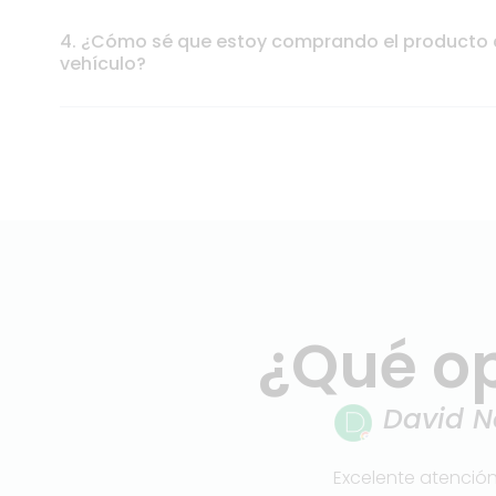
4. ¿Cómo sé que estoy comprando el producto
vehículo?
¿Qué op
Sergio 
as dudas sobre los pasos que iban
Quede muy contento