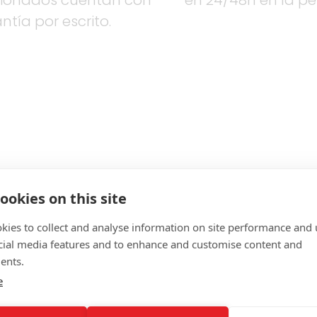
ionados cuentan con
en 24/48h en la pe
ntía por escrito.
ductos relacion
ookies on this site
kies to collect and analyse information on site performance and 
cial media features and to enhance and customise content and
ents.
e