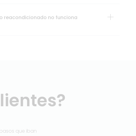
cto reacondicionado no funciona
lientes?
Miguel Muñoz
ionantes y
Muy buen trato. Empresa seria y rapi