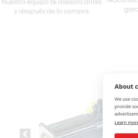
reacondic
Nuestro equipo te asesora antes
gara
y después de la compra.
Pro
About c
We use coo
provide so
advertisem
Learn mor