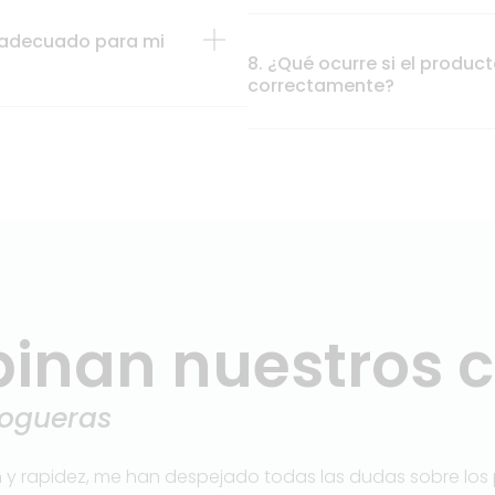
 adecuado para mi
8. ¿Qué ocurre si el produ
correctamente?
inan nuestros c
Jodar
 con el servicio prestado. Las instalaciones son impres