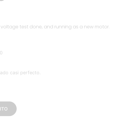
 voltage test done, and running as a new motor.
0
do casi perfecto.
ITO