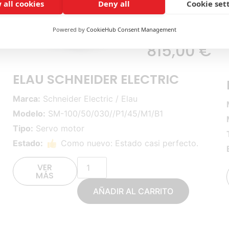
 all cookies
Deny all
Cookie set
Powered by
CookieHub Consent Management
815,00
€
ELAU SCHNEIDER ELECTRIC
Marca:
Schneider Electric / Elau
Modelo:
SM-100/50/030//P1/45/M1/B1
Tipo:
Servo motor
Estado:
Como nuevo: Estado casi perfecto.
VER
MÁS
AÑADIR AL CARRITO