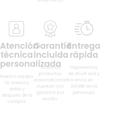
rendimiento.
Atención
Garantía
Entrega
técnica
incluida
rápida
personalizada
Todos los
Disponemos
productos
de stock real y
Nuestro equipo
reacondicionados
envío en
te asesora
cuentan con
24/48h en la
antes y
garantía por
península.
después de la
escrito.
compra.