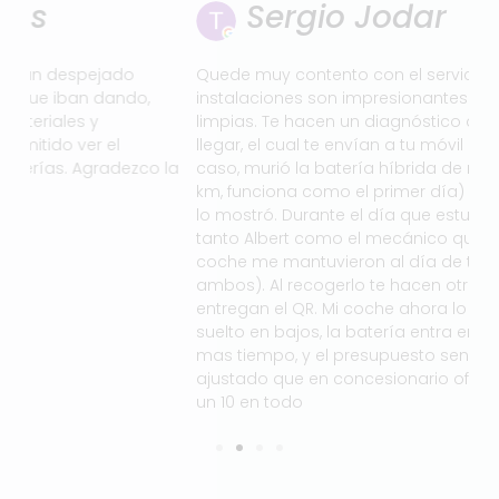
Sergio Jodar
Quede muy contento con el servicio prestado. Las
Mu
instalaciones son impresionantes y extremadamente
ca
limpias. Te hacen un diagnóstico del coche justo al
ga
llegar, el cual te envían a tu móvil mediante QR. En mi
el
la
caso, murió la batería híbrida de mi Lexus (220.000
km, funciona como el primer día) y el diagnóstico así
lo mostró. Durante el día que estuvo en servo motors,
tanto Albert como el mecánico que estaba con mi
coche me mantuvieron al día de todo (encantadores
ambos). Al recogerlo te hacen otro diagnóstico y te
entregan el QR. Mi coche ahora lo noto mucho mas
suelto en bajos, la batería entra en acción durante
mas tiempo, y el presupuesto sensiblemente más
ajustado que en concesionario oficial. Resumiendo:
un 10 en todo