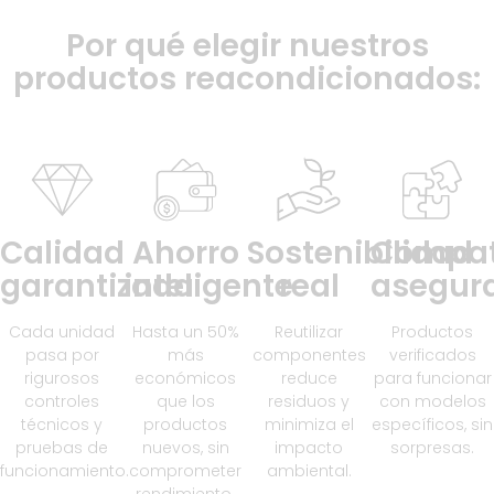
Por qué elegir nuestros
productos reacondicionados:
Calidad
Ahorro
Sostenibilidad
Compat
garantizada
inteligente
real
asegur
Cada unidad
Hasta un 50%
Reutilizar
Productos
pasa por
más
componentes
verificados
rigurosos
económicos
reduce
para funcionar
controles
que los
residuos y
con modelos
técnicos y
productos
minimiza el
específicos, sin
pruebas de
nuevos, sin
impacto
sorpresas.
funcionamiento.
comprometer
ambiental.