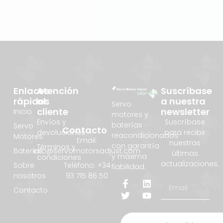
Enlaces
Atención
Suscríbase
rápidos
al
a nuestra
Servo
cliente
newsletter
Inicio
motores y
Envíos y
Suscríbase
baterías
Servo
Contacto
devoluciones
para recibir
reacondicionados
Motores
Email:
nuestras
con garantía
Términos y
info@servomotorsadjust.com
Baterias
últimas
y máxima
condiciones
actualizaciones.
Teléfono: +34
Sobre
fiabilidad.
93 715 86 50
nosotros
Contacto